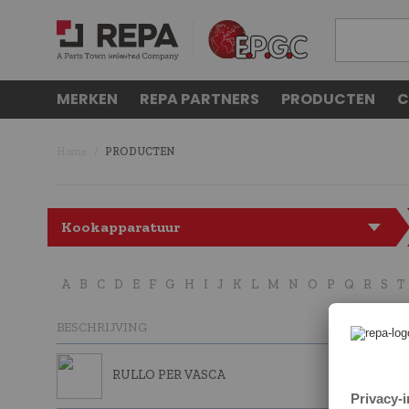
MERKEN
REPA PARTNERS
PRODUCTEN
C
Home
PRODUCTEN
Kookapparatuur
A
B
C
D
E
F
G
H
I
J
K
L
M
N
O
P
Q
R
S
T
BESCHRIJVING
RULLO PER VASCA