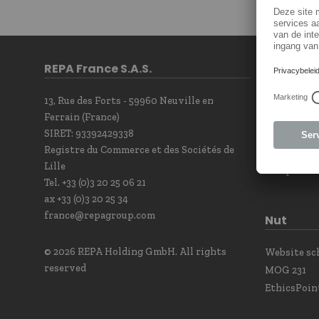
REPA France S.A.S.
Contact
13, Rue des Forts - 59960 Neuville en
Contact F
Ferrain (France)
Newsletter
SIRET: 93392429338
Our sales t
Registre du Commerce et des Sociétés de
Contact Po
Lille
Complianc
Tel. +33 (0)3 20 25 06 21
ax +33 (0)3 20 25 34
france@repagroup.com
Nut
© 2026 REPA Holding GmbH. All rights
Website s
reserved
MOG 231
EthicsPoin