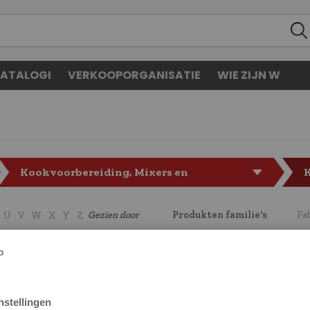
ATALOGI
VERKOOPORGANISATIE
WIE ZIJN W
Kookvoorbereiding, Mixers en
K
mengers
Gezien door
Produkten familie's
Fa
U
V
W
X
Y
Z
CODE
LF5070427