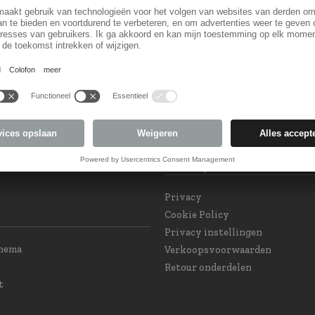
Land keuzel
orm
Land veranderen
 Subscription
eam at your service
int GPSR and Product
Privacy
e
Privacy
Cookie Policy
Privacy instellingen
chema
Verkoopsvoorwaarden
Retour onderdelen
t