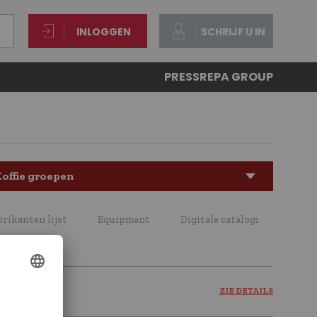
INLOGGEN
SCHRIJF U IN
PRESS
REPA GROUP
offie groepen
brikanten lijst
Equipment
Digitale catalogi
ZIE DETAILS