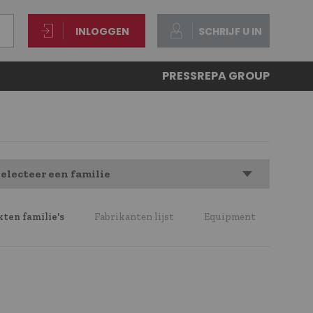
INLOGGEN
SCHRIJF U IN
PRESS
REPA GROUP
electeer een familie
ten familie's
Fabrikanten lijst
Equipment