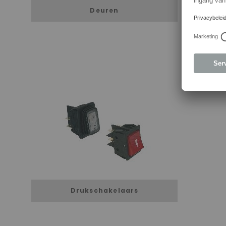
Deuren
Drukschakelaars