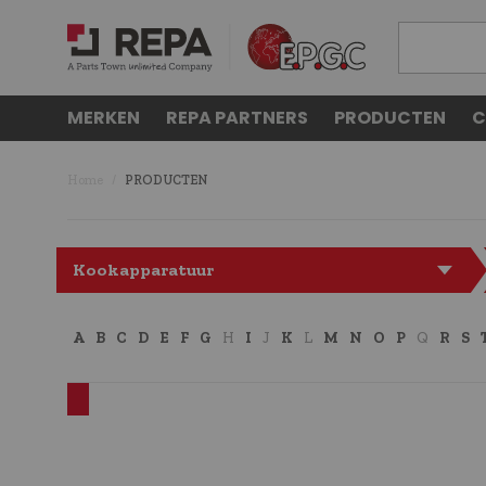
MERKEN
REPA PARTNERS
PRODUCTEN
C
Home
PRODUCTEN
Kookapparatuur
A
B
C
D
E
F
G
H
I
J
K
L
M
N
O
P
Q
R
S