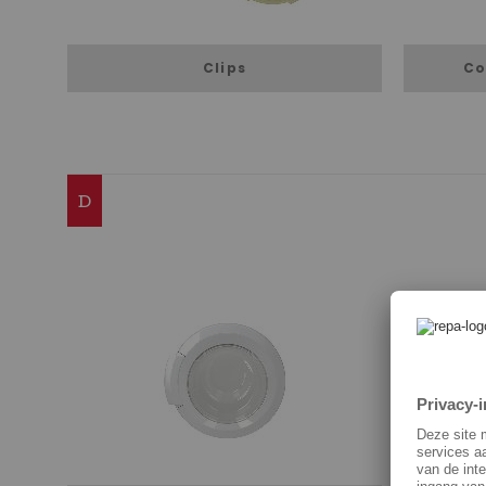
Clips
Co
D