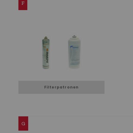
F
Filterpatronen
G