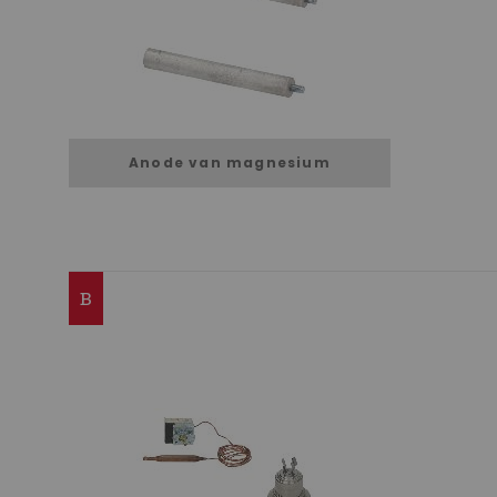
Anode van magnesium
B