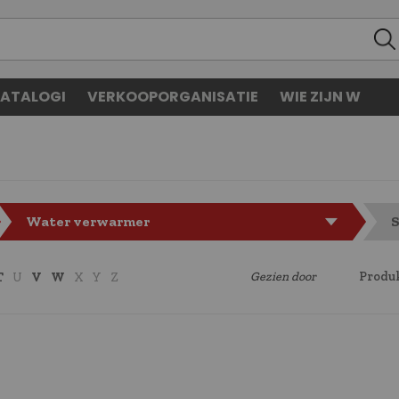
ATALOGI
VERKOOPORGANISATIE
WIE ZIJN W
Water verwarmer
S
Gezien door
Produk
T
U
V
W
X
Y
Z