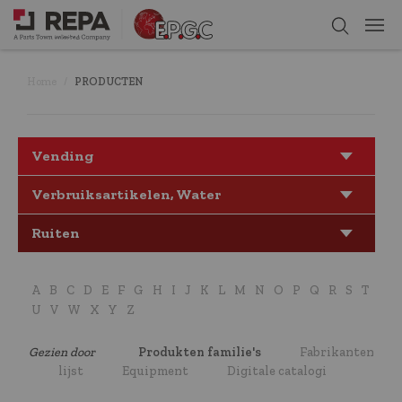
Home
PRODUCTEN
Vending
Verbruiksartikelen, Water
Ruiten
A
B
C
D
E
F
G
H
I
J
K
L
M
N
O
P
Q
R
S
T
U
V
W
X
Y
Z
Gezien door
Produkten familie's
Fabrikanten
lijst
Equipment
Digitale catalogi