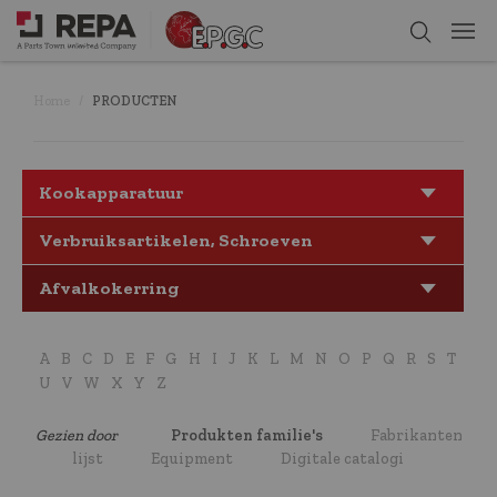
Home
PRODUCTEN
Kookapparatuur
Verbruiksartikelen, Schroeven
Afvalkokerring
A
B
C
D
E
F
G
H
I
J
K
L
M
N
O
P
Q
R
S
T
U
V
W
X
Y
Z
Gezien door
Produkten familie's
Fabrikanten
lijst
Equipment
Digitale catalogi