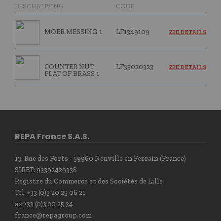
BESCHRIJVING
CODE
MOER MESSING 1
LF1349109
ZIE DETAILS
COUNTER NUT
LF35020323
ZIE DETAILS
FLAT OF BRASS 1
REPA France S.A.S.
13, Rue des Forts - 59960 Neuville en Ferrain (France)
SIRET: 93392429338
Registre du Commerce et des Sociétés de Lille
Tel. +33 (0)3 20 25 06 21
ax +33 (0)3 20 25 34
france@repagroup.com