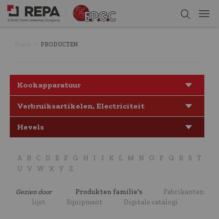
Home
PRODUCTEN
Kookapparatuur
Verbruiksartikelen, Electriciteit
Hevels
A
B
C
D
E
F
G
H
I
J
K
L
M
N
O
P
Q
R
S
T
U
V
W
X
Y
Z
Gezien door
Produkten familie's
Fabrikanten
lijst
Equipment
Digitale catalogi