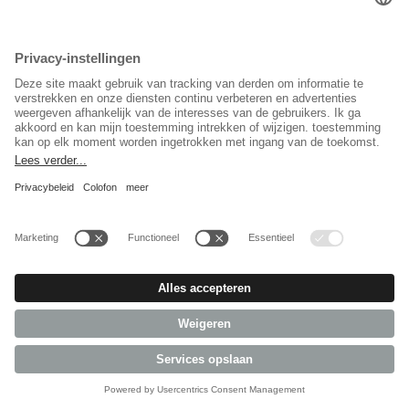
Afvoerslang water