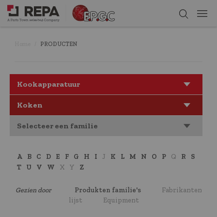
Home
PRODUCTEN
Kookapparatuur
Koken
Selecteer een familie
A
B
C
D
E
F
G
H
I
J
K
L
M
N
O
P
Q
R
S
T
U
V
W
X
Y
Z
Gezien door
Produkten familie's
Fabrikanten
lijst
Equipment