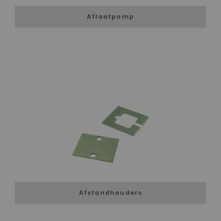
Aflaatpomp
Afstandhouders