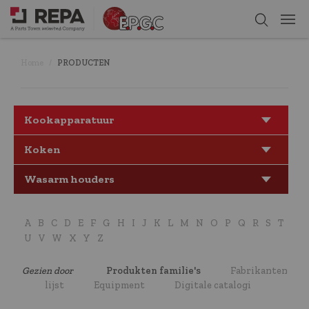
Home
PRODUCTEN
Kookapparatuur
Koken
Wasarm houders
A
B
C
D
E
F
G
H
I
J
K
L
M
N
O
P
Q
R
S
T
U
V
W
X
Y
Z
Gezien door
Produkten familie's
Fabrikanten
lijst
Equipment
Digitale catalogi