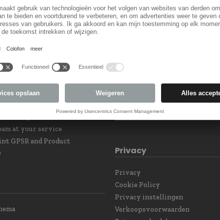
LF5243458
Land keuzel
orm
Land veranderen
 Subscription
eam at your service
int GPSR and Product
Privacy
e
Privacy
Cookie Policy
Privacy instellingen
chema
Verkoopsvoorwaarden