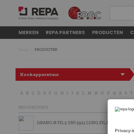
MERKEN
REPA PARTNERS
PRODUCTEN
C
Home
PRODUCTEN
Kookapparatuur
A
B
C
D
E
F
G
H
I
J
K
L
M
N
O
P
Q
R
S
T
BESCHRIJVING
GRANO Ø FIL 5 UNI 5923 LUNG.FIL.MM 8