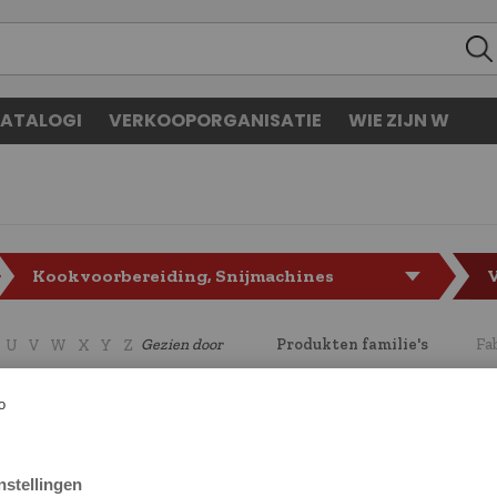
ATALOGI
VERKOOPORGANISATIE
WIE ZIJN W
Kookvoorbereiding, Snijmachines
Gezien door
Produkten familie's
Fa
U
V
W
X
Y
Z
CODE
LF5229296