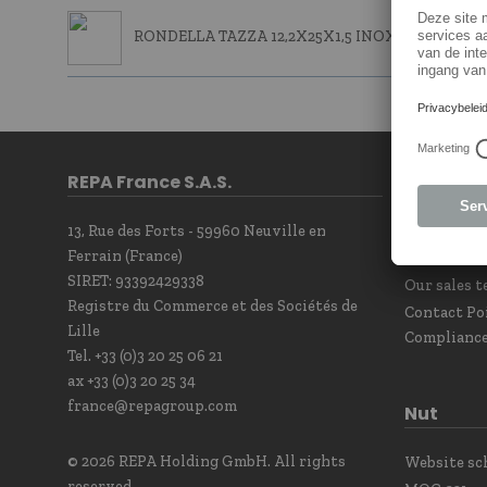
RONDELLA TAZZA 12,2X25X1,5 INOX
REPA France S.A.S.
Contact
13, Rue des Forts - 59960 Neuville en
Contact F
Ferrain (France)
Newsletter
SIRET: 93392429338
Our sales t
Registre du Commerce et des Sociétés de
Contact Po
Lille
Complianc
Tel. +33 (0)3 20 25 06 21
ax +33 (0)3 20 25 34
france@repagroup.com
Nut
© 2026 REPA Holding GmbH. All rights
Website s
reserved