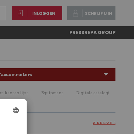
INLOGGEN
SCHRIJF U IN
PRESS
REPA GROUP
Vacuummeters
brikanten lijst
Equipment
Digitale catalogi
ZIE DETAILS