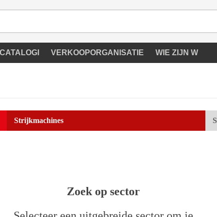
ATALOGI
VERKOOPORGANISATIE
WIE ZIJN W
Strijkmachines
S
Zoek op sector
Selecteer een uitgebreide sector om