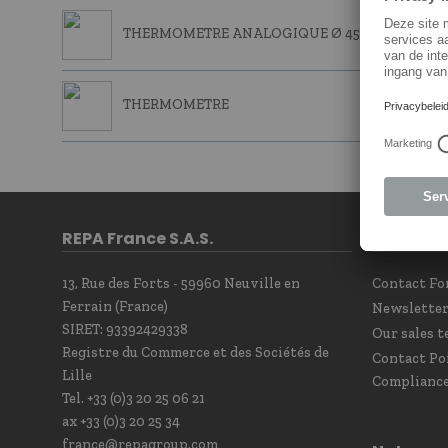
THERMOMETRE ANALOGIQUE Ø 45 MM
THERMOMETRE
REPA France S.A.S.
Contact
13, Rue des Forts - 59960 Neuville en
Contact F
Ferrain (France)
Newsletter
SIRET: 93392429338
Our sales t
Registre du Commerce et des Sociétés de
Contact Po
Lille
Complianc
Tel. +33 (0)3 20 25 06 21
ax +33 (0)3 20 25 34
france@repagroup.com