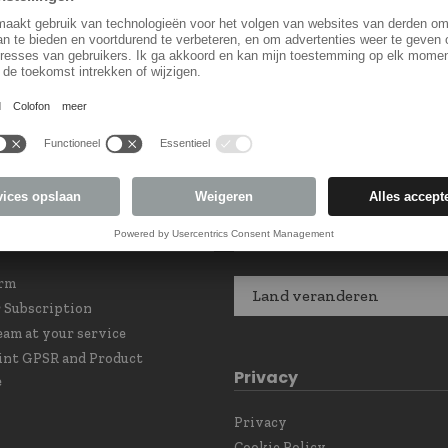
LF41739040
LF7155154
Land keuzel
orm
Land veranderen
 Subscription
eam at your service
int GPSR and Product
Privacy
e
Privacy
Cookie Policy