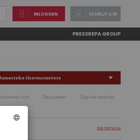
INLOGGEN
SCHRIJF U IN
PRESS
REPA GROUP
Numerieke thermometers
brikanten lijst
Equipment
Digitale catalogi
ZIE DETAILS