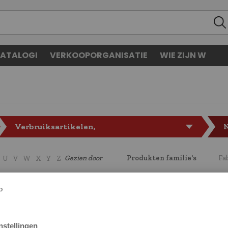
ATALOGI
VERKOOPORGANISATIE
WIE ZIJN W
Verbruiksartikelen,
Meetinstrumenten
Gezien door
Produkten familie's
Fa
U
V
W
X
Y
Z
CODE
LF41739039