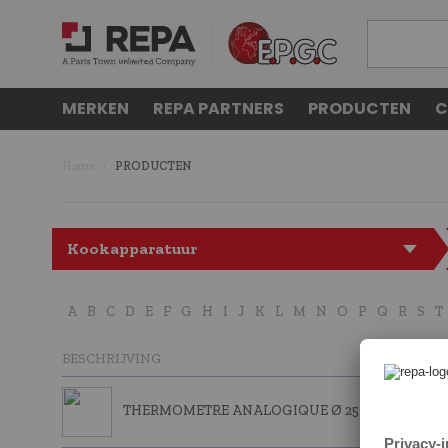
MERKEN
REPA PARTNERS
PRODUCTEN
C
Home
PRODUCTEN
Kookapparatuur
A
B
C
D
E
F
G
H
I
J
K
L
M
N
O
P
Q
R
S
T
BESCHRIJVING
THERMOMETRE ANALOGIQUE Ø 25 MM