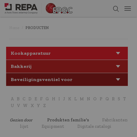
Home
PRODUCTEN
Kookapparatuur
Bakkerij
Beveiligingsventiel voor
snelkookpan
A
B
C
D
E
F
G
H
I
J
K
L
M
N
O
P
Q
R
S
T
U
V
W
X
Y
Z
Gezien door
Produkten familie's
Fabrikanten
lijst
Equipment
Digitale catalogi