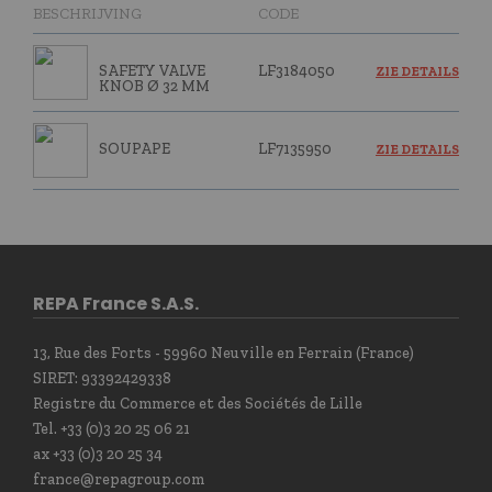
BESCHRIJVING
CODE
SAFETY VALVE
LF3184050
ZIE DETAILS
KNOB Ø 32 MM
SOUPAPE
LF7135950
ZIE DETAILS
REPA France S.A.S.
13, Rue des Forts - 59960 Neuville en Ferrain (France)
SIRET: 93392429338
Registre du Commerce et des Sociétés de Lille
Tel. +33 (0)3 20 25 06 21
ax +33 (0)3 20 25 34
france@repagroup.com