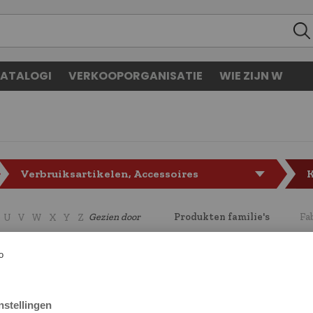
ATALOGI
VERKOOPORGANISATIE
WIE ZIJN W
Verbruiksartikelen, Accessoires
Gezien door
Produkten familie's
Fa
U
V
W
X
Y
Z
CODE
LF7155111