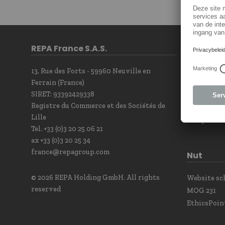
REPA France S.A.S.
Contact
13, Rue des Forts - 59960 Neuville en
Contact F
Ferrain (France)
Newsletter
SIRET: 93392429338
Our sales t
Registre du Commerce et des Sociétés de
Contact Po
Lille
Complianc
Tel. +33 (0)3 20 25 06 21
ax +33 (0)3 20 25 34
france@repagroup.com
Nut
© 2026 REPA Holding GmbH. All rights
Website s
reserved
MOG 231
EthicsPoin