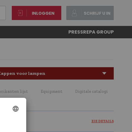
INLOGGEN
SCHRIJF U IN
PRESS
REPA GROUP
Kappen voor lampen
brikanten lijst
Equipment
Digitale catalogi
ZIE DETAILS