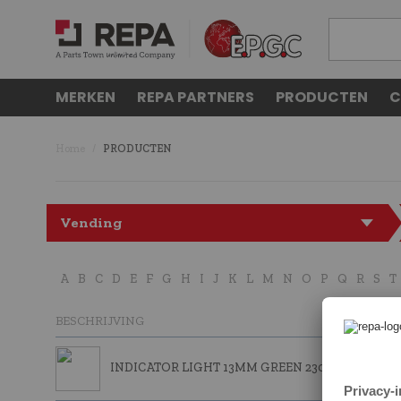
MERKEN
REPA PARTNERS
PRODUCTEN
C
Home
PRODUCTEN
Vending
A
B
C
D
E
F
G
H
I
J
K
L
M
N
O
P
Q
R
S
T
BESCHRIJVING
INDICATOR LIGHT 13MM GREEN 230V - 5PCS