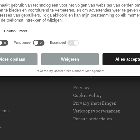
Land keuzel
orm
Land veranderen
 Subscription
eam at your service
int GPSR and Product
Privacy
e
Privacy
Cookie Policy
Privacy instellingen
chema
Verkoopsvoorwaarden
Retour onderdelen
t