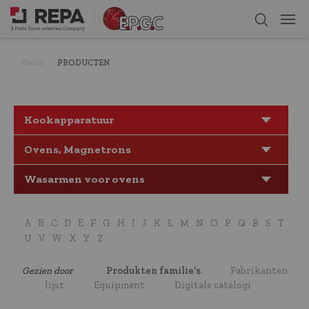
Home
PRODUCTEN
Kookapparatuur
Ovens, Magnetrons
Wasarmen voor ovens
A
B
C
D
E
F
G
H
I
J
K
L
M
N
O
P
Q
R
S
T
U
V
W
X
Y
Z
Gezien door
Produkten familie's
Fabrikanten
lijst
Equipment
Digitale catalogi