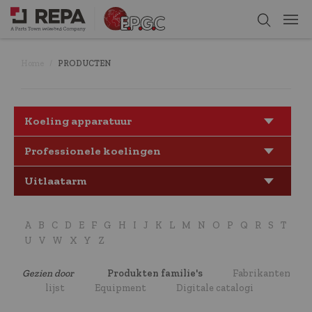
Home
PRODUCTEN
Koeling apparatuur
Professionele koelingen
Uitlaatarm
A
B
C
D
E
F
G
H
I
J
K
L
M
N
O
P
Q
R
S
T
U
V
W
X
Y
Z
Gezien door
Produkten familie's
Fabrikanten
lijst
Equipment
Digitale catalogi