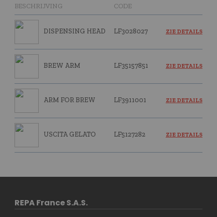
BESCHRIJVING
CODE
DISPENSING HEAD
LF3028027
ZIE DETAILS
BREW ARM
LF35157851
ZIE DETAILS
ARM FOR BREW
LF3911001
ZIE DETAILS
USCITA GELATO
LF5127282
ZIE DETAILS
REPA France S.A.S.