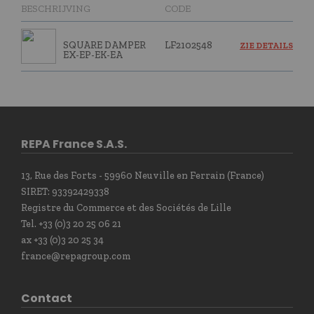
BESCHRIJVING
CODE
SQUARE DAMPER
LF2102548
ZIE DETAILS
EX-EP-EK-EA
REPA France S.A.S.
13, Rue des Forts - 59960 Neuville en Ferrain (France)
SIRET: 93392429338
Registre du Commerce et des Sociétés de Lille
Tel. +33 (0)3 20 25 06 21
ax +33 (0)3 20 25 34
france@repagroup.com
Contact