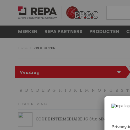
MERKEN
REPA PARTNERS
PRODUCTEN
C
Home
PRODUCTEN
Vending
A
B
C
D
E
F
G
H
I
J
K
L
M
N
O
P
Q
R
S
T
BESCHRIJVING
COUDE INTERMEDIAIRE JG 8/10 MM