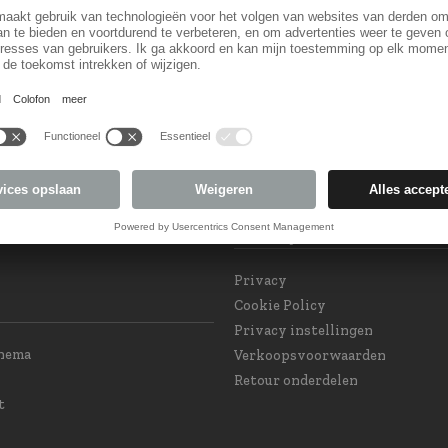
Land keuzel
orm
Land veranderen
 Subscription
eam at your service
int GPSR and Product
Privacy
e
Privacy
Cookie Policy
Privacy instellingen
chema
Verkoopsvoorwaarden
Retour onderdelen
t