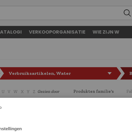
ATALOGI
VERKOOPORGANISATIE
WIE ZIJN W
Verbruiksartikelen, Water
Gezien door
Produkten familie's
Fa
U
V
W
X
Y
Z
CODE
LF7156036