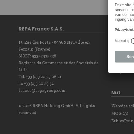
REPA France S.A.S.
Contact
13, Rue des Forts - 59960 Neuville en
Contact F
Ferrain (France)
Newsletter
SIRET: 93392429338
Our sales t
Registre du Commerce et des Sociétés de
Contact Po
Lille
Complianc
Tel. +33 (0)3 20 25 06 21
ax +33 (0)3 20 25 34
france@repagroup.com
Nut
© 2026 REPA Holding GmbH. All rights
Website s
reserved
MOG 231
EthicsPoin