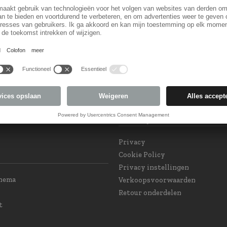
Land keuzel
orm
Land veranderen
 Subscription
eam at your service
int GPSR and Product
Privacy
e
Privacy
Cookie Policy
Privacy instellingen
chema
Verkoopsvoorwaarden
Retour onderdelen
t