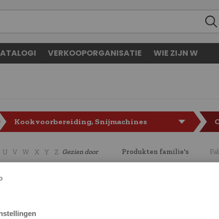
ATALOGI
VERKOOPORGANISATIE
WIE ZIJN W
Kookvoorbereiding, Snijmachines
Gezien door
Produkten familie's
Fa
U
V
W
X
Y
Z
CODE
LF7146424