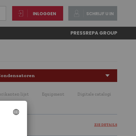
INLOGGEN
SCHRIJF U IN
PRESS
REPA GROUP
Condensatoren
brikanten lijst
Equipment
Digitale catalogi
ZIE DETAILS