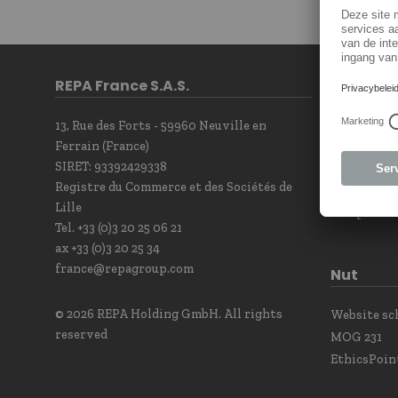
REPA France S.A.S.
Contact
13, Rue des Forts - 59960 Neuville en
Contact F
Ferrain (France)
Newsletter
SIRET: 93392429338
Our sales t
Registre du Commerce et des Sociétés de
Contact Po
Lille
Complianc
Tel. +33 (0)3 20 25 06 21
ax +33 (0)3 20 25 34
france@repagroup.com
Nut
© 2026 REPA Holding GmbH. All rights
Website s
reserved
MOG 231
EthicsPoin