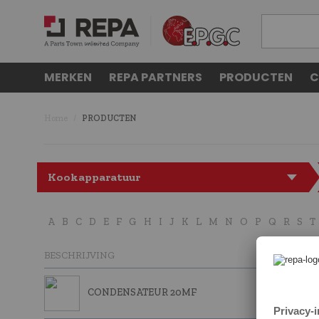
MERKEN
REPA PARTNERS
PRODUCTEN
C
Home
PRODUCTEN
Kookapparatuur
A
B
C
D
E
F
G
H
I
J
K
L
M
N
O
P
Q
R
S
T
BESCHRIJVING
CONDENSATEUR 20MF