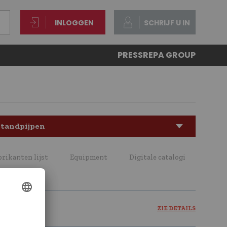
INLOGGEN
SCHRIJF U IN
PRESS
REPA GROUP
tandpijpen
brikanten lijst
Equipment
Digitale catalogi
ZIE DETAILS