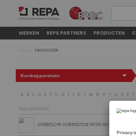
MERKEN
REPA PARTNERS
PRODUCTEN
C
Home
PRODUCTEN
Kookapparatuur
A
B
C
D
E
F
G
H
I
J
K
L
M
N
O
P
Q
R
S
T
BESCHRIJVING
OVERFLOW CONNECTOR WITH HOOK 270 MM.