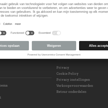
Land keuzel
orm
Land veranderen
 Subscription
eam at your service
int GPSR and Product
Privacy
e
Privacy
Cookie Policy
Privacy instellingen
chema
Verkoopsvoorwaarden
Retour onderdelen
t