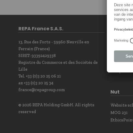
REPA France S.A.S.
Contact
13, Rue des Forts - 59960 Neuville en
Contact F
Ferrain (France)
Newsletter
SIRET: 93392429338
Our sales t
Registre du Commerce et des Sociétés de
Contact Po
Lille
Complianc
Tel. +33 (0)3 20 25 06 21
ax +33 (0)3 20 25 34
france@repagroup.com
Nut
© 2026 REPA Holding GmbH. All rights
Website s
reserved
MOG 231
EthicsPoin