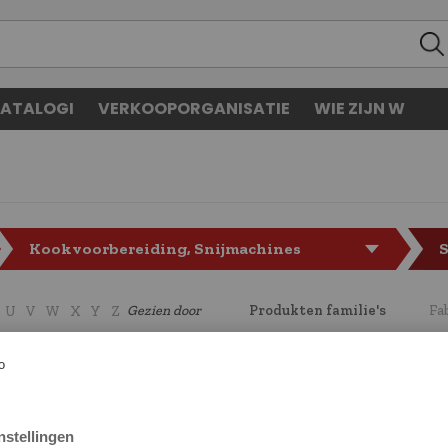
ATALOGI
VERKOOPORGANISATIE
WIE ZIJN W
Kookvoorbereiding, Snijmachines
S
Gezien door
Produkten familie's
Fa
U
V
W
X
Y
Z
CODE
LF3448002