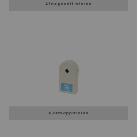
Afzuigventilatoren
Alarmapparaten