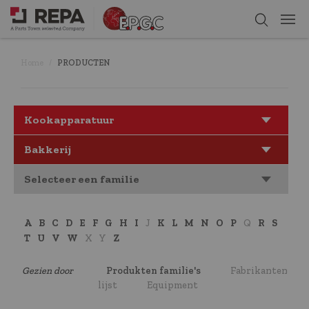
Home
PRODUCTEN
Kookapparatuur
Bakkerij
Selecteer een familie
A
B
C
D
E
F
G
H
I
J
K
L
M
N
O
P
Q
R
S
T
U
V
W
X
Y
Z
Gezien door
Produkten familie's
Fabrikanten
lijst
Equipment