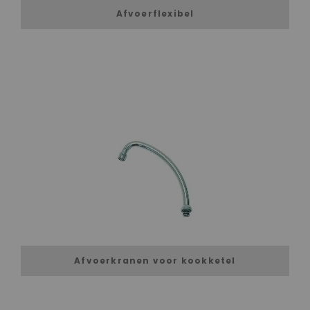
Afvoerflexibel
Afvoerkranen voor kookketel