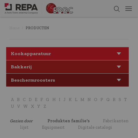
Home
PRODUCTEN
Kookapparatuur
Bakkerij
Beschermroosters
A
B
C
D
E
F
G
H
I
J
K
L
M
N
O
P
Q
R
S
T
U
V
W
X
Y
Z
Gezien door
Produkten familie's
Fabrikanten
lijst
Equipment
Digitale catalogi