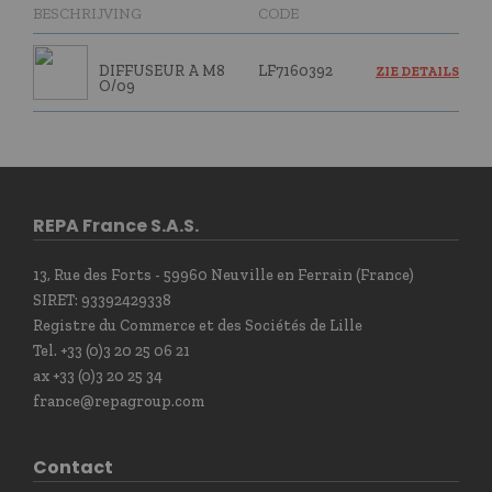
BESCHRIJVING
CODE
DIFFUSEUR A M8
LF7160392
ZIE DETAILS
O/09
REPA France S.A.S.
13, Rue des Forts - 59960 Neuville en Ferrain (France)
SIRET: 93392429338
Registre du Commerce et des Sociétés de Lille
Tel. +33 (0)3 20 25 06 21
ax +33 (0)3 20 25 34
france@repagroup.com
Contact