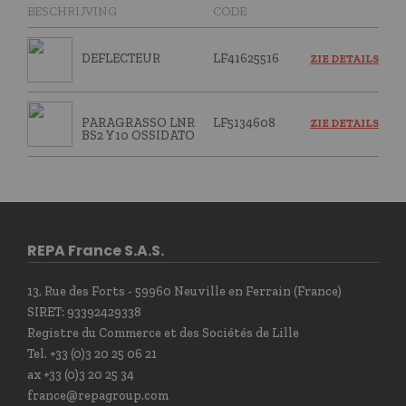
BESCHRIJVING
CODE
DEFLECTEUR
LF41625516
ZIE DETAILS
PARAGRASSO LNR
LF5134608
ZIE DETAILS
BS2 Y10 OSSIDATO
REPA France S.A.S.
13, Rue des Forts - 59960 Neuville en Ferrain (France)
SIRET: 93392429338
Registre du Commerce et des Sociétés de Lille
Tel. +33 (0)3 20 25 06 21
ax +33 (0)3 20 25 34
france@repagroup.com