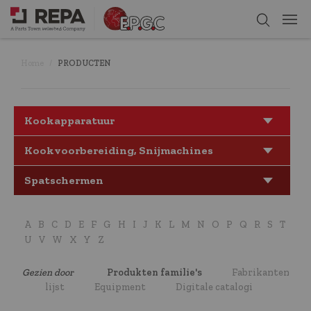
Home
PRODUCTEN
Kookapparatuur
Kookvoorbereiding, Snijmachines
Spatschermen
A
B
C
D
E
F
G
H
I
J
K
L
M
N
O
P
Q
R
S
T
U
V
W
X
Y
Z
Gezien door
Produkten familie's
Fabrikanten
lijst
Equipment
Digitale catalogi