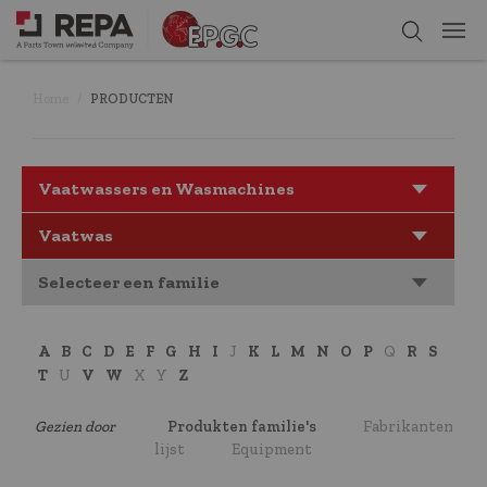
Home
PRODUCTEN
Vaatwassers en Wasmachines
Vaatwas
Selecteer een familie
A
B
C
D
E
F
G
H
I
J
K
L
M
N
O
P
Q
R
S
T
U
V
W
X
Y
Z
Gezien door
Produkten familie's
Fabrikanten
lijst
Equipment