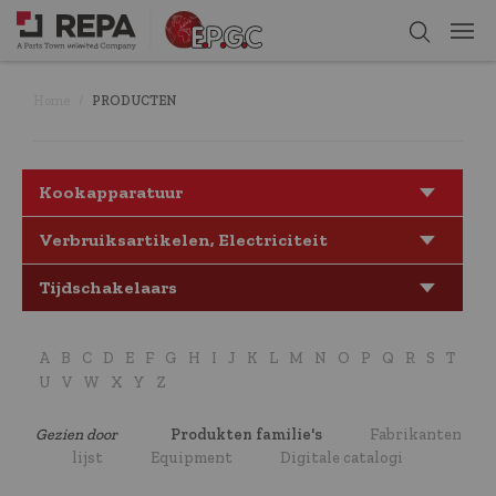
Home
PRODUCTEN
Kookapparatuur
Verbruiksartikelen, Electriciteit
Tijdschakelaars
A
B
C
D
E
F
G
H
I
J
K
L
M
N
O
P
Q
R
S
T
U
V
W
X
Y
Z
Gezien door
Produkten familie's
Fabrikanten
lijst
Equipment
Digitale catalogi