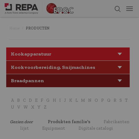
Home
PRODUCTEN
Kookapparatuur
Kookvoorbereiding, Snijmachines
Braadpannen
A
B
C
D
E
F
G
H
I
J
K
L
M
N
O
P
Q
R
S
T
U
V
W
X
Y
Z
Gezien door
Produkten familie's
Fabrikanten
lijst
Equipment
Digitale catalogi