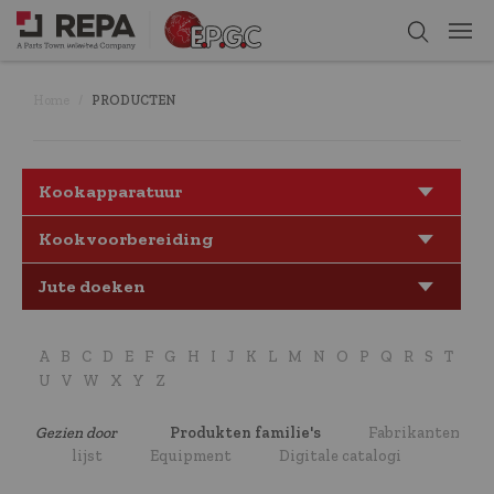
Home
PRODUCTEN
Kookapparatuur
Kookvoorbereiding
Jute doeken
A
B
C
D
E
F
G
H
I
J
K
L
M
N
O
P
Q
R
S
T
U
V
W
X
Y
Z
Gezien door
Produkten familie's
Fabrikanten
lijst
Equipment
Digitale catalogi