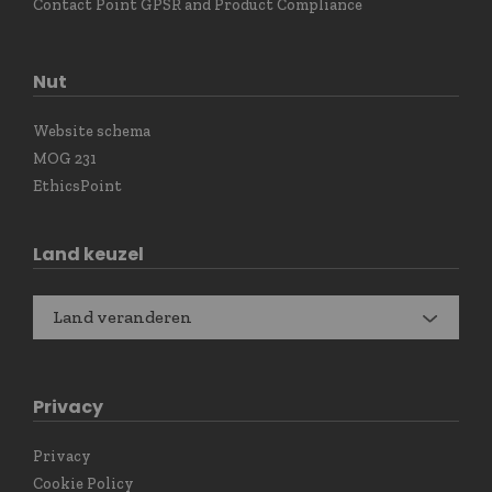
Contact Point GPSR and Product Compliance
Nut
Website schema
MOG 231
EthicsPoint
Land keuzel
Land veranderen
Privacy
Privacy
Cookie Policy