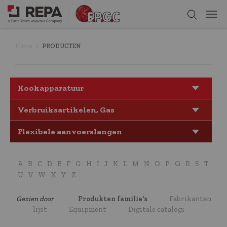
Home
PRODUCTEN
Kookapparatuur
Verbruiksartikelen, Gas
Flexibele aanvoerslangen
A
B
C
D
E
F
G
H
I
J
K
L
M
N
O
P
Q
R
S
T
U
V
W
X
Y
Z
Gezien door
Produkten familie's
Fabrikanten
lijst
Equipment
Digitale catalogi