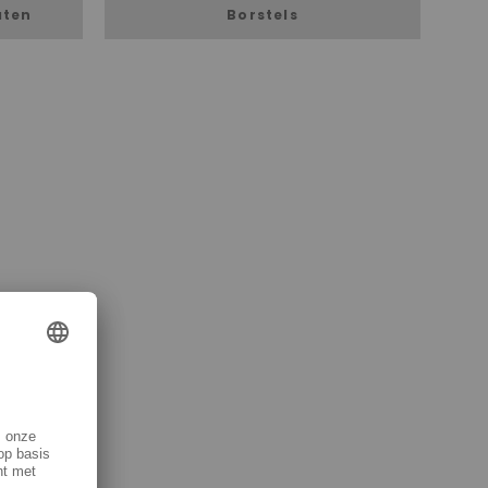
aten
Borstels