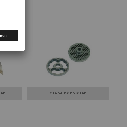
ten
Crêpe bakplaten