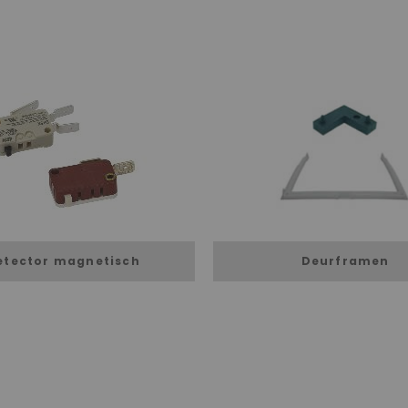
etector magnetisch
Deurframen