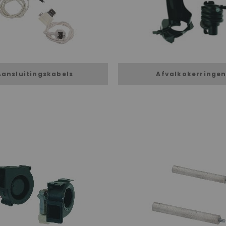
Aansluitingskabels
Afvalkokerringe