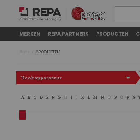
MERKEN
REPA PARTNERS
PRODUCTEN
C
Home
PRODUCTEN
Kookapparatuur
A
B
C
D
E
F
G
H
I
J
K
L
M
N
O
P
Q
R
S