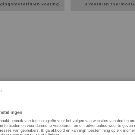
igingsmaterialen koeling
Bimetalen thermost