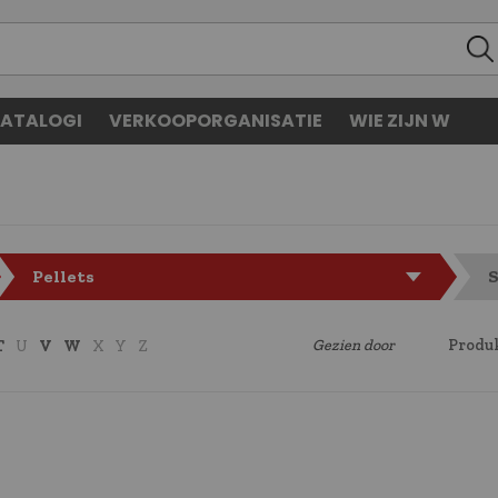
ATALOGI
VERKOOPORGANISATIE
WIE ZIJN W
Pellets
S
Gezien door
Produk
T
U
V
W
X
Y
Z