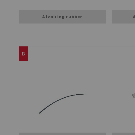
Afvalring rubber
B