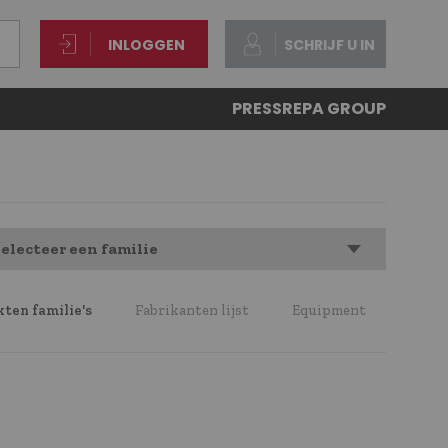
INLOGGEN
SCHRIJF U IN
PRESS
REPA GROUP
electeer een familie
ten familie's
Fabrikanten lijst
Equipment