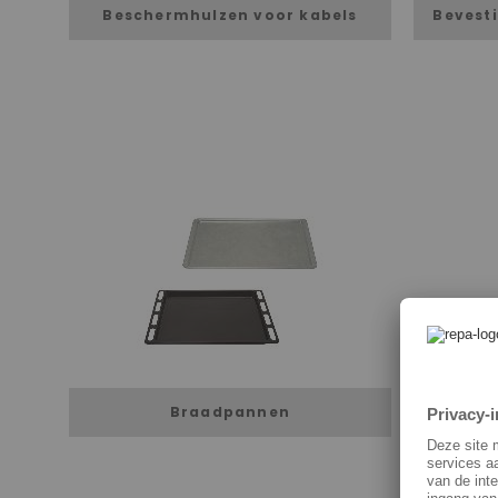
Beschermhulzen voor kabels
Bevest
Braadpannen