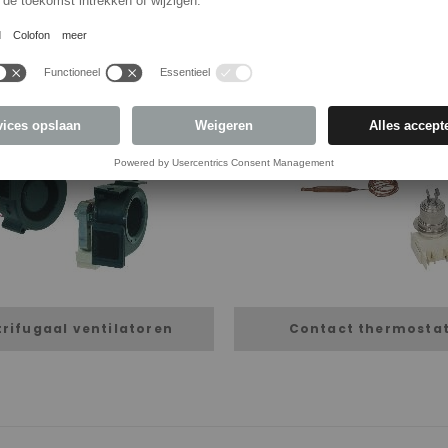
rifugaal ventilatoren
Contact thermosta