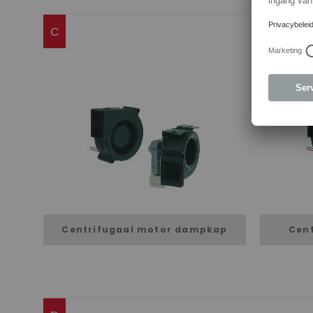
C
Centrifugaal motor dampkap
Cent