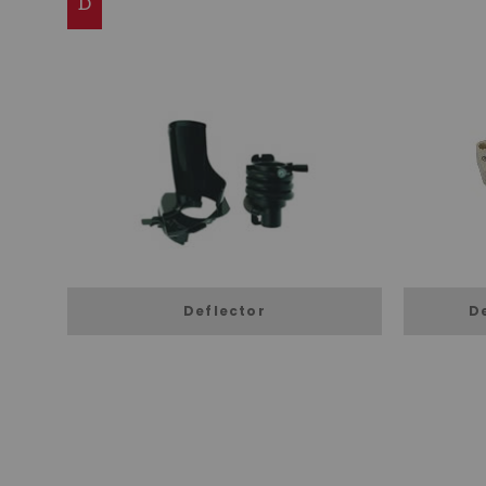
D
Deflector
D