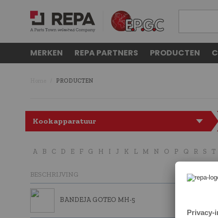
MERKEN
REPA PARTNERS
PRODUCTEN
C
Home
PRODUCTEN
Kookapparatuur
A
B
C
D
E
F
G
H
I
J
K
L
M
N
O
P
Q
R
S
T
BESCHRIJVING
BANDEJA GOTEO MH-5