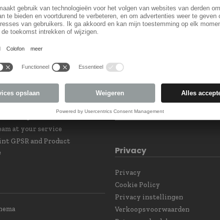
LF35071331
Land keuzel
orm
Land veranderen
 Subscription
eam at your service
int GPSR and Product
Privacy
e
Privacy
Cookie Policy
Privacy instellingen
chema
Verkoopsvoorwaarden