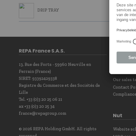
DRIP TRAY
REPA France S.A.S.
Contact
13, Rue des Forts - 59960 Neuville en
Contact F
Ferrain (France)
Newsletter
SIRET: 93392429338
Our sales t
Registre du Commerce et des Sociétés de
Contact Po
Lille
Complianc
Tel. +33 (0)3 20 25 06 21
ax +33 (0)3 20 25 34
france@repagroup.com
Nut
© 2026 REPA Holding GmbH. All rights
Website s
reserved