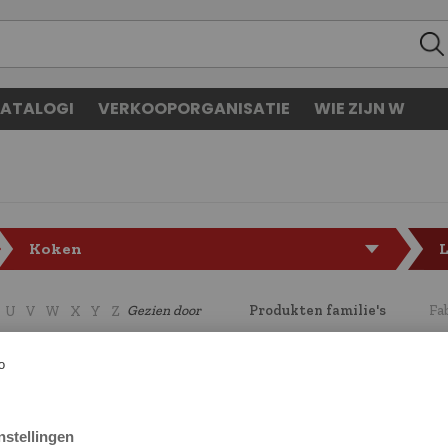
ATALOGI
VERKOOPORGANISATIE
WIE ZIJN W
Koken
L
Gezien door
Produkten familie's
Fa
U
V
W
X
Y
Z
CODE
LF5134538