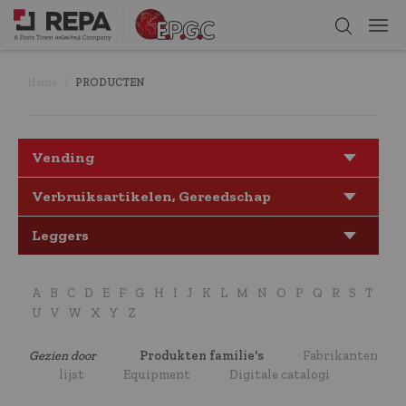
Home
PRODUCTEN
Vending
Verbruiksartikelen, Gereedschap
Leggers
A
B
C
D
E
F
G
H
I
J
K
L
M
N
O
P
Q
R
S
T
U
V
W
X
Y
Z
Gezien door
Produkten familie's
Fabrikanten
lijst
Equipment
Digitale catalogi