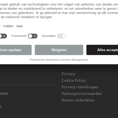
Land keuzel
orm
Land veranderen
 Subscription
eam at your service
int GPSR and Product
Privacy
e
Privacy
Cookie Policy
Privacy instellingen
chema
Verkoopsvoorwaarden
Retour onderdelen
t