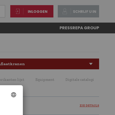
INLOGGEN
SCHRIJF U IN
PRESS
REPA GROUP
flaatkranen
brikanten lijst
Equipment
Digitale catalogi
ZIE DETAILS