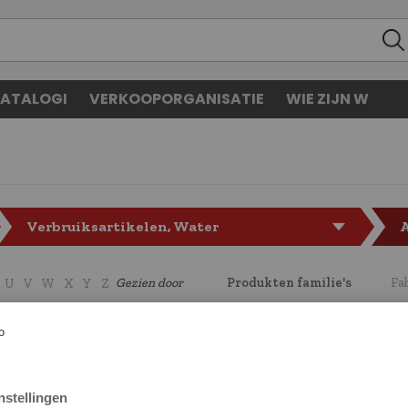
ATALOGI
VERKOOPORGANISATIE
WIE ZIJN W
Verbruiksartikelen, Water
A
Gezien door
Produkten familie's
Fa
U
V
W
X
Y
Z
CODE
LF7137773