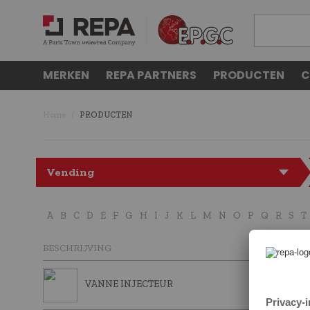
MERKEN
REPA PARTNERS
PRODUCTEN
C
Home
PRODUCTEN
Vending
A
B
C
D
E
F
G
H
I
J
K
L
M
N
O
P
Q
R
S
T
BESCHRIJVING
VANNE INJECTEUR