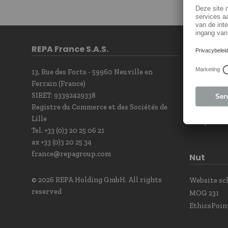
REPA France S.A.S.
Contact
13, Rue des Forts - 59960 Neuville en
Contact F
Ferrain (France)
Newsletter
SIRET: 93392429338
Our sales t
Registre du Commerce et des Sociétés de
Contact Po
Lille
Complianc
Tel. +33 (0)3 20 25 06 21
ax +33 (0)3 20 25 34
france@repagroup.com
Nut
© 2026 REPA Holding GmbH. All rights
Website s
reserved
MOG 231
EthicsPoin