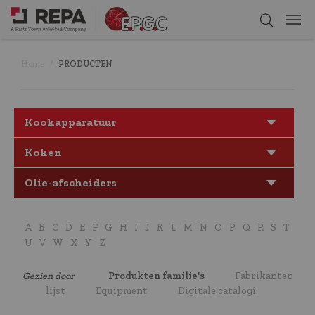
Home
PRODUCTEN
Kookapparatuur
Koken
Olie-afscheiders
A
B
C
D
E
F
G
H
I
J
K
L
M
N
O
P
Q
R
S
T
U
V
W
X
Y
Z
Gezien door
Produkten familie's
Fabrikanten
lijst
Equipment
Digitale catalogi