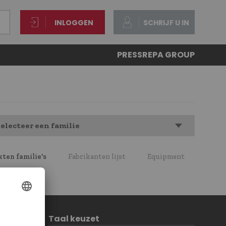
INLOGGEN
SCHRIJF U IN
PRESS
REPA GROUP
electeer een familie
ten familie's
Fabrikanten lijst
Equipment
Taal keuzet