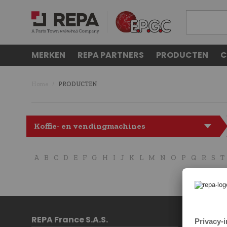
MERKEN
REPA PARTNERS
PRODUCTEN
C
Home
PRODUCTEN
Koffie- en vendingmachines
A
B
C
D
E
F
G
H
I
J
K
L
M
N
O
P
Q
R
S
T
REPA France S.A.S.
Contact