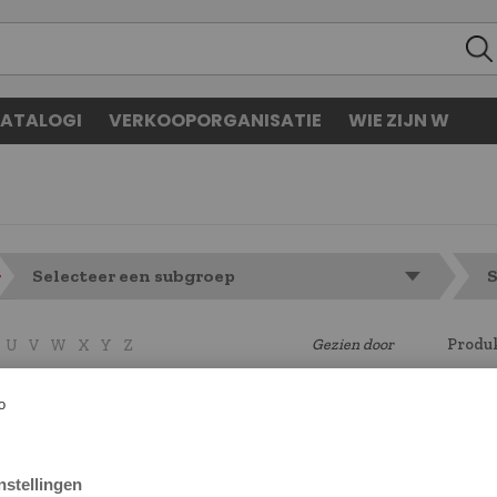
ATALOGI
VERKOOPORGANISATIE
WIE ZIJN W
Selecteer een subgroep
S
Gezien door
Produk
U
V
W
X
Y
Z
Land keuzel