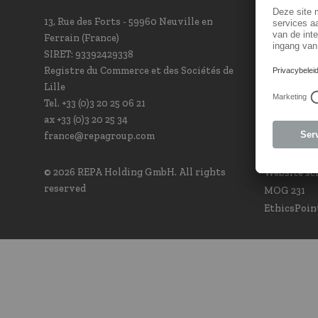
13, Rue des Forts - 59960 Neuville en
Contact F
Ferrain (France)
Newsletter
SIRET: 93392429338
Our sales t
Registre du Commerce et des Sociétés de
Contact Po
Lille
Complianc
Tel. +33 (0)3 20 25 06 21
ax +33 (0)3 20 25 34
france@repagroup.com
Nut
© 2026 REPA Holding GmbH. All rights
Website s
reserved
MOG 231
EthicsPoin