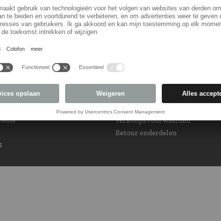
orm
Land veranderen
 Subscription
eam at your service
int GPSR and Product
Privacy
e
Privacy
Cookie Policy
Privacy instellingen
chema
Verkoopsvoorwaarden
Retour onderdelen
t