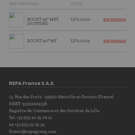
BESCHRIJVING
CODE
BOCHT 45° MET
LF7117210
ZIE DETAILS
DICHTING
BOCHT 90° MF
LF7117214
ZIE DETAILS
REPA France S.A.S.
13, Rue des Forts - 59960 Neuville en Ferrain (France)
SIRET: 93392429338
Registre du Commerce et des Sociétés de Lille
Tel. +33 (0)3 20 25 06 21
ax +33 (0)3 20 25 34
france@repagroup.com