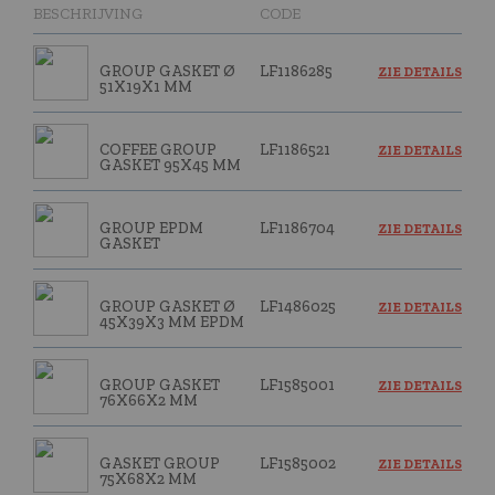
BESCHRIJVING
CODE
GROUP GASKET Ø
LF1186285
ZIE DETAILS
51X19X1 MM
COFFEE GROUP
LF1186521
ZIE DETAILS
GASKET 95X45 MM
GROUP EPDM
LF1186704
ZIE DETAILS
GASKET
GROUP GASKET Ø
LF1486025
ZIE DETAILS
45X39X3 MM EPDM
GROUP GASKET
LF1585001
ZIE DETAILS
76X66X2 MM
GASKET GROUP
LF1585002
ZIE DETAILS
75X68X2 MM