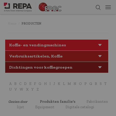
Home
PRODUCTEN
Koffie- en vendingmachines
Verbruiksartikelen, Koffie
Dichtingen voor koffiegroepen
A
B
C
D
E
F
G
H
I
J
K
L
M
N
O
P
Q
R
S
T
U
V
W
X
Y
Z
Gezien door
Produkten familie's
Fabrikanten
lijst
Equipment
Digitale catalogi