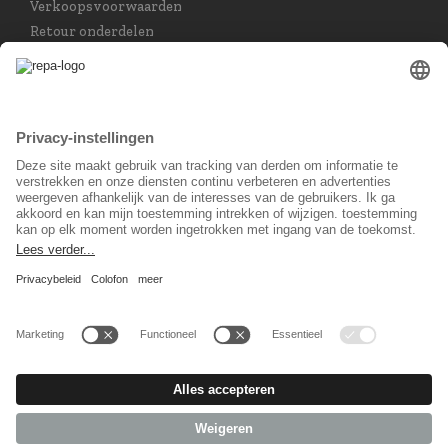
Verkoopsvoorwaarden
Retour onderdelen
Taal keuzet
Nederlands
Sociaal Netwerk
© 2026 REPA Holding GmbH. All rights reserved