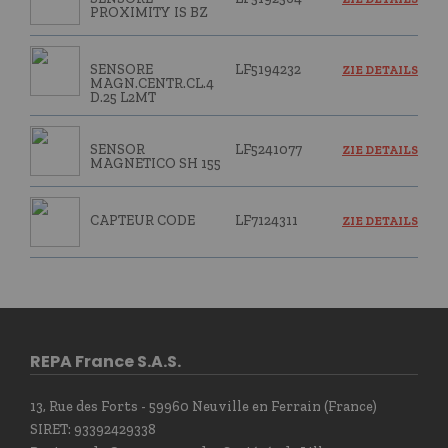
PROXIMITY IS BZ
SENSORE
LF5194232
ZIE DETAILS
MAGN.CENTR.CL.4
D.25 L2MT
SENSOR
LF5241077
ZIE DETAILS
MAGNETICO SH 155
CAPTEUR CODE
LF7124311
ZIE DETAILS
REPA France S.A.S.
13, Rue des Forts - 59960 Neuville en Ferrain (France)
SIRET: 93392429338