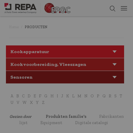
Home
PRODUCTEN
Kookapparatuur
Kookvoorbereiding, Vleeszagen
Sensoren
A
B
C
D
E
F
G
H
I
J
K
L
M
N
O
P
Q
R
S
T
U
V
W
X
Y
Z
Gezien door
Produkten familie's
Fabrikanten
lijst
Equipment
Digitale catalogi