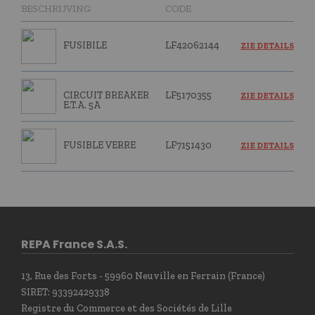
BESCHRIJVING
CODE
FUSIBILE
LF42062144
ZIE DETAILS
CIRCUIT BREAKER
LF5170355
ZIE DETAILS
E.T.A. 5A
FUSIBLE VERRE
LF7151430
ZIE DETAILS
REPA France S.A.S.
13, Rue des Forts - 59960 Neuville en Ferrain (France)
SIRET: 93392429338
Registre du Commerce et des Sociétés de Lille