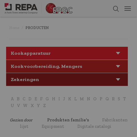
Home
PRODUCTEN
Kookapparatuur
Kookvoorbereiding, Mengers
Zekeringen
A
B
C
D
E
F
G
H
I
J
K
L
M
N
O
P
Q
R
S
T
U
V
W
X
Y
Z
Gezien door
Produkten familie's
Fabrikanten
lijst
Equipment
Digitale catalogi