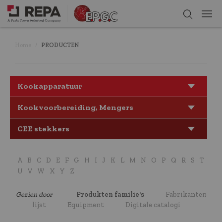
Home
PRODUCTEN
Kookapparatuur
Kookvoorbereiding, Mengers
CEE stekkers
A
B
C
D
E
F
G
H
I
J
K
L
M
N
O
P
Q
R
S
T
U
V
W
X
Y
Z
Gezien door
Produkten familie's
Fabrikanten
lijst
Equipment
Digitale catalogi