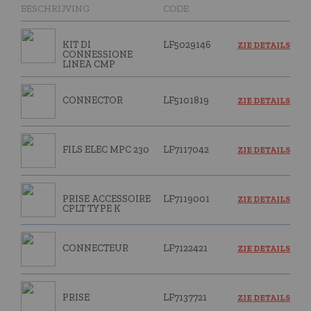
BESCHRIJVING
CODE
KIT DI
LF5029146
ZIE DETAILS
CONNESSIONE
LINEA CMP
CONNECTOR
LF5101819
ZIE DETAILS
FILS ELEC MPC 230
LF7117042
ZIE DETAILS
PRISE ACCESSOIRE
LF7119001
ZIE DETAILS
CPLT TYPE K
CONNECTEUR
LF7122421
ZIE DETAILS
PRISE
LF7137721
ZIE DETAILS