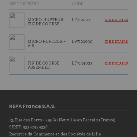
BESCHRIJVING
CODE
MICRO-RUPTEUR
LF7120271
ZIE DETAILS
FIN DE COURSE
MICRO RUPTEUR +
LF7123030
ZIE DETAILS
VIS
FIN DE COURSE
LF7134033
ZIE DETAILS
ASSEMBLE
REPA France S.A.S.
13, Rue des Forts - 59960 Neuville en Ferrain (France)
SIRET: 93392429338
Registre du Commerce et des Sociétés de Lille