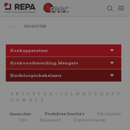
Home
PRODUCTEN
Kookapparatuur
Kookvoorbereiding, Mengers
Eindeloopschakelaars
A
B
C
D
E
F
G
H
I
J
K
L
M
N
O
P
Q
R
S
T
U
V
W
X
Y
Z
Gezien door
Produkten familie's
Fabrikanten
lijst
Equipment
Digitale catalogi