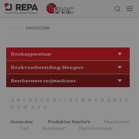
Home
PRODUCTEN
Kookapparatuur
Kookvoorbereiding, Mengers
Beschermers snijmachines
A
B
C
D
E
F
G
H
I
J
K
L
M
N
O
P
Q
R
S
T
U
V
W
X
Y
Z
Gezien door
Produkten familie's
Fabrikanten
lijst
Equipment
Digitale catalogi