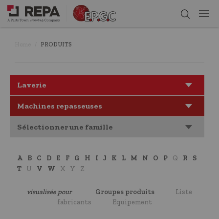
Home
PRODUITS
Laverie
Machines repasseuses
Sélectionner une famille
A
B
C
D
E
F
G
H
I
J
K
L
M
N
O
P
Q
R
S
T
U
V
W
X
Y
Z
visualisée pour
Groupes produits
Liste
fabricants
Equipement