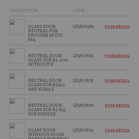
DESCRIPTION
CODE
GLASS DOOR
LF5816985
VOIR DÉTAIL
NEUTRAL FOR
PROOFER MODD.
864
NEUTRAL DOOR
LF5817665
VOIR DÉTAIL
GLASS FOR KL 1010
WITHOUT H
NEUTRAL DOOR
LF5817675
VOIR DÉTAIL
GLASS FOR KL822
AND KL823 F
NEUTRAL DOOR
LF5817676
VOIR DÉTAIL
GLASS FOR KL 833
FOR HANDLE
GLASS DOOR
LF5817679
VOIR DÉTAIL
WITHOUT HOLES
HANDLE FOR PROO