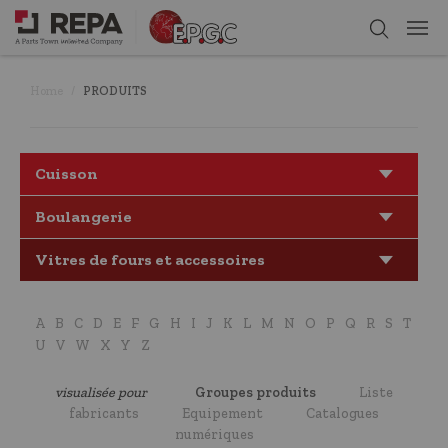
Home
PRODUITS
Cuisson
Boulangerie
Vitres de fours et accessoires
A
B
C
D
E
F
G
H
I
J
K
L
M
N
O
P
Q
R
S
T
U
V
W
X
Y
Z
visualisée pour
Groupes produits
Liste
fabricants
Equipement
Catalogues
numériques