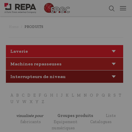
Home
PRODUITS
Laverie
Machines repasseuses
Interrupteurs de niveau
A
B
C
D
E
F
G
H
I
J
K
L
M
N
O
P
Q
R
S
T
U
V
W
X
Y
Z
visualisée pour
Groupes produits
Liste
fabricants
Equipement
Catalogues
numériques