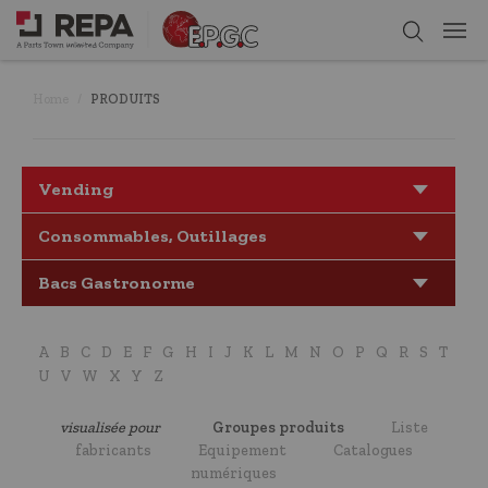
Home
PRODUITS
Vending
Consommables, Outillages
Bacs Gastronorme
A
B
C
D
E
F
G
H
I
J
K
L
M
N
O
P
Q
R
S
T
U
V
W
X
Y
Z
visualisée pour
Groupes produits
Liste
fabricants
Equipement
Catalogues
numériques