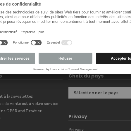
LF3388009
LF7108317
s
Choix du pays
Sélectionner le pays
 à la newsletter
e de vente est à votre service
int GPSR and Product
Privacy
e
Privacy