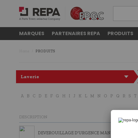
MARQUES
PARTENAIRES REPA
PRODUITS
Home
PRODUITS
Laverie
A
B
C
D
E
F
G
H
I
J
K
L
M
N
O
P
Q
R
S
T
DESCRIPTION
DEVEROUILLAGE D'URGENCE MANUEL