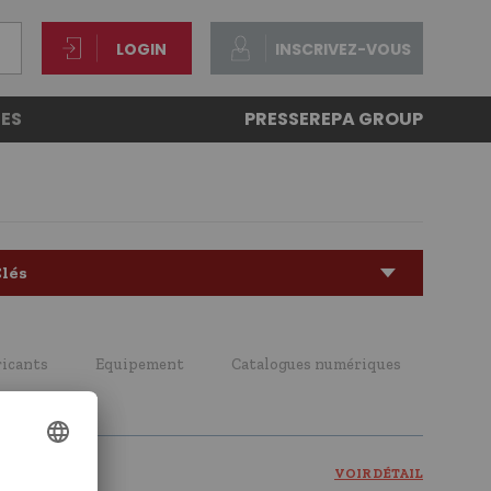
LOGIN
INSCRIVEZ-VOUS
ES
PRESSE
REPA GROUP
lés
ricants
Equipement
Catalogues numériques
VOIR DÉTAIL