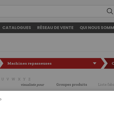
CATALOGUES
RÉSEAU DE VENTE
QUI NOUS SOMM
Machines repasseuses
C
U
V
W
X
Y
Z
visualisée pour
Groupes produits
Liste fab
CODE
LF7101501