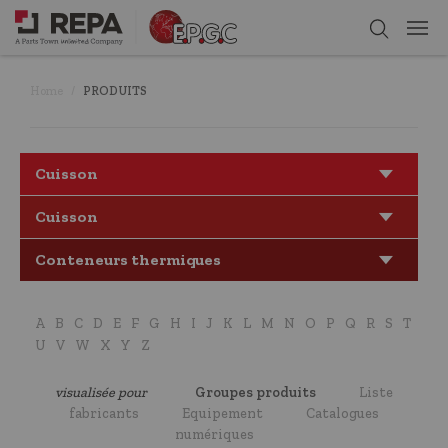
Home
PRODUITS
Cuisson
Cuisson
Conteneurs thermiques
A
B
C
D
E
F
G
H
I
J
K
L
M
N
O
P
Q
R
S
T
U
V
W
X
Y
Z
visualisée pour
Groupes produits
Liste
fabricants
Equipement
Catalogues
numériques