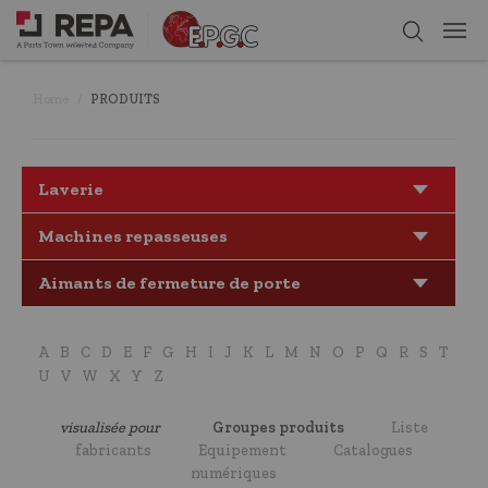
Home
PRODUITS
Laverie
Machines repasseuses
Aimants de fermeture de porte
A
B
C
D
E
F
G
H
I
J
K
L
M
N
O
P
Q
R
S
T
U
V
W
X
Y
Z
visualisée pour
Groupes produits
Liste
fabricants
Equipement
Catalogues
numériques