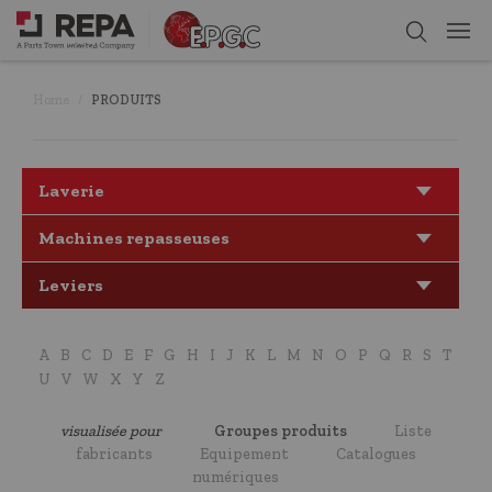
Home
PRODUITS
Laverie
Machines repasseuses
Leviers
A
B
C
D
E
F
G
H
I
J
K
L
M
N
O
P
Q
R
S
T
U
V
W
X
Y
Z
visualisée pour
Groupes produits
Liste
fabricants
Equipement
Catalogues
numériques