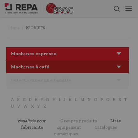
Home
PRODUITS
Machines espresso
Machines à café
Sélectionner une famille
A
B
C
D
E
F
G
H
I
J
K
L
M
N
O
P
Q
R
S
T
U
V
W
X
Y
Z
visualisée pour
Groupes produits
Liste
fabricants
Equipement
Catalogues
numériques