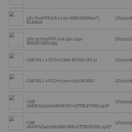
3X1 H05VVF16A L1750 NERO(SHK90°)
LF11302
ECAM26
3X0,75 H05VVF 10A-250 L930
LF11302
RED(EU)EDG355
CAB SIL 1 1+TCO+2 L847 ROSSO (F6.3)
LF11302
CAB SIL 1 1+TCO+2 (300+130) ROSSO
LF11302
CAB
LF11302
18AWG(L270)ARANCIO+LITTELFUSE(1,25A*
CAB
LF11302
18AWG(L450)MARRONE+LITTELFUSE1,25A)*