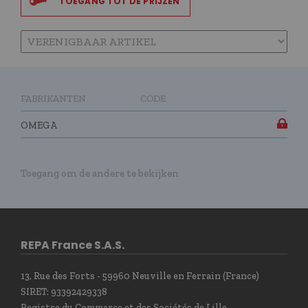
TOEGANG TOT DE PRIJZEN
FABRIKANTEN
CODE
OMEGA
Toegang om de andere te bekijken
REPA France S.A.S.
13, Rue des Forts - 59960 Neuville en Ferrain (France)
SIRET: 93392429338
Registre du Commerce et des Sociétés de Lille