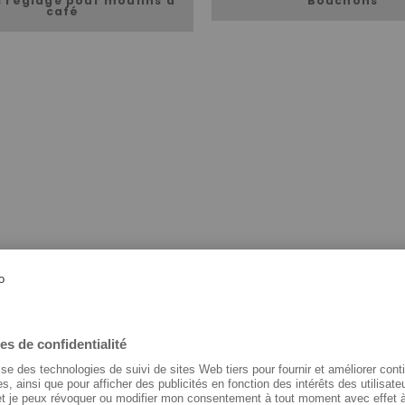
 réglage pour moulins à
Bouchons
café