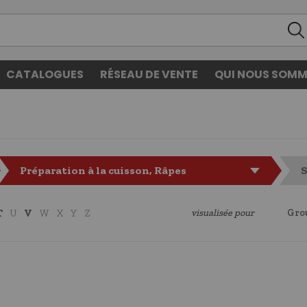
CATALOGUES
RÉSEAU DE VENTE
QUI NOUS SOMM
Préparation à la cuisson, Râpes
S
visualisée pour
Gro
T
U
V
W
X
Y
Z