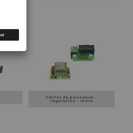
Cartes de puissance -
régulation - mère