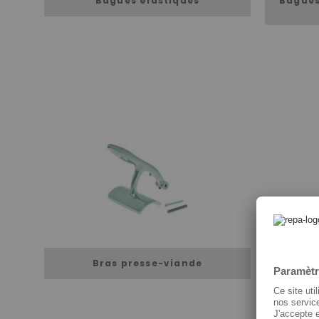
Bagues élastiques
Bagues
Bras presse-viande