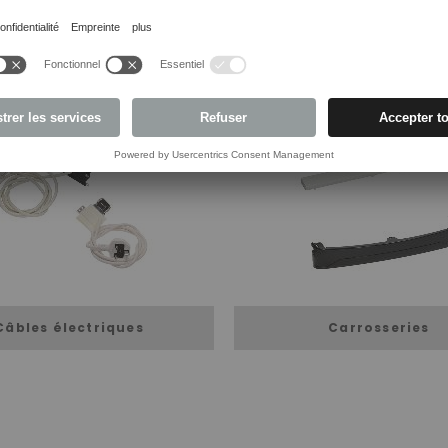
Câbles électriques
Carrosseries