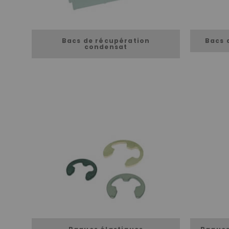
Bacs de récupération
Bacs 
condensat