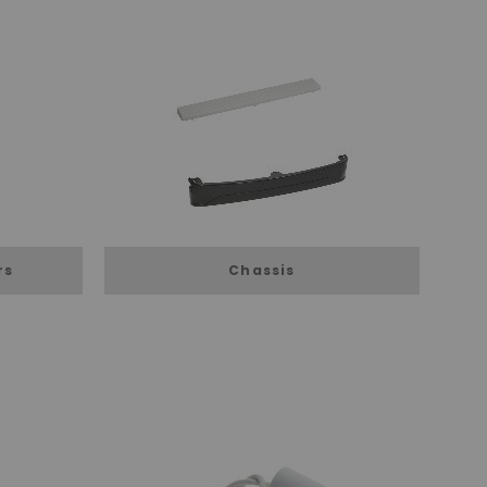
rs
Chassis