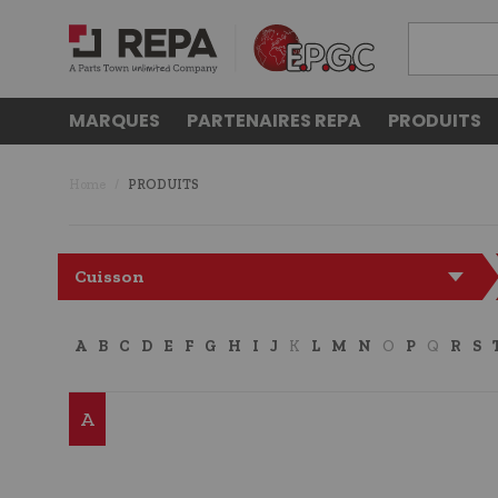
MARQUES
PARTENAIRES REPA
PRODUITS
Home
PRODUITS
Cuisson
A
B
C
D
E
F
G
H
I
J
K
L
M
N
O
P
Q
R
S
A