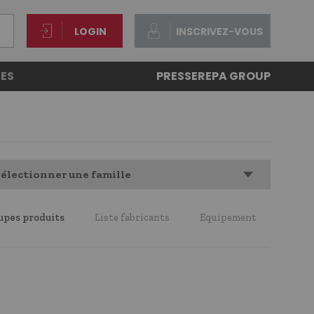
LOGIN
INSCRIVEZ-VOUS
ES
PRESSE
REPA GROUP
électionner une famille
upes produits
Liste fabricants
Equipement